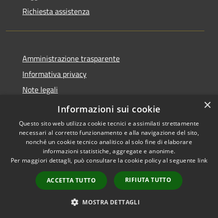
Richiesta assistenza
Amministrazione trasparente
Informativa privacy
Note legali
×
Dichiarazione di accessibilità
Informazioni sui cookie
Questo sito web utilizza cookie tecnici e assimilati strettamente
necessari al corretto funzionamento e alla navigazione del sito,
nonché un cookie tecnico analitico al solo fine di elaborare
informazioni statistiche, aggregate e anonime.
RSS
Copyright © 2026 • Città di
Per maggiori dettagli, può consultare la cookie policy al seguente
link
Accessibilità
Gonzaga • Powered by
Privacy
Municipium
Accesso
•
RIFIUTA TUTTO
ACCETTA TUTTO
Cookie
redazione
Mappa del sito
MOSTRA DETTAGLI