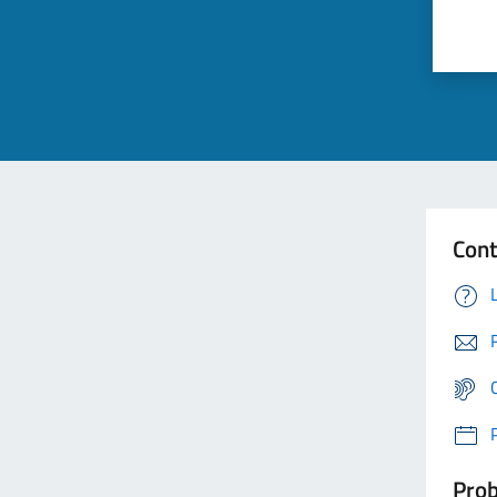
Cont
Prob