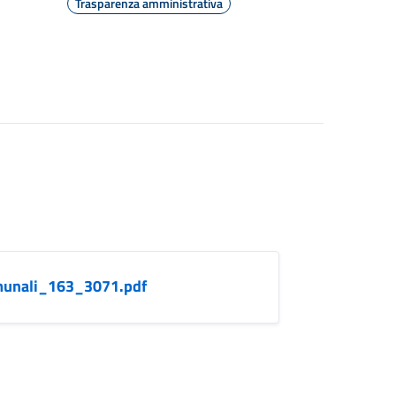
Trasparenza amministrativa
munali_163_3071.pdf