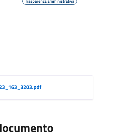
Trasparenza amministrativa
023_163_3203.pdf
l documento