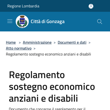
Salta al contenuto principale
Regione Lombardia
Città di Gonzaga
Home
>
Amministrazione
>
Documenti e dati
>
Atto normativo
>
Regolamento sostegno economico anziani e disabili
Regolamento
sostegno economico
anziani e disabili
Documento che concerne il regolamento per il