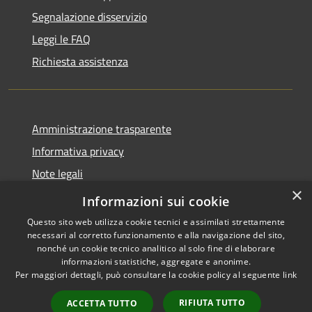
Segnalazione disservizio
Leggi le FAQ
Richiesta assistenza
Amministrazione trasparente
Informativa privacy
Note legali
×
Dichiarazione di accessibilità
Informazioni sui cookie
Questo sito web utilizza cookie tecnici e assimilati strettamente
necessari al corretto funzionamento e alla navigazione del sito,
nonché un cookie tecnico analitico al solo fine di elaborare
informazioni statistiche, aggregate e anonime.
RSS
Copyright © 2026 • Città di
Per maggiori dettagli, può consultare la cookie policy al seguente
link
Accessibilità
Gonzaga • Powered by
Privacy
Municipium
Accesso
•
RIFIUTA TUTTO
ACCETTA TUTTO