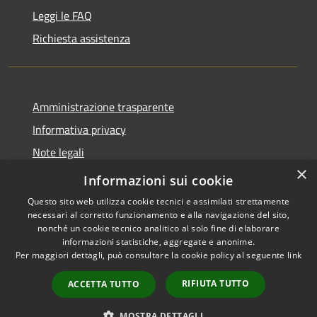
Leggi le FAQ
Richiesta assistenza
Amministrazione trasparente
Informativa privacy
Note legali
×
Dichiarazione di accessibilità
Informazioni sui cookie
Questo sito web utilizza cookie tecnici e assimilati strettamente
necessari al corretto funzionamento e alla navigazione del sito,
nonché un cookie tecnico analitico al solo fine di elaborare
informazioni statistiche, aggregate e anonime.
RSS
Copyright © 2026 • Città di
Per maggiori dettagli, può consultare la cookie policy al seguente
link
Accessibilità
Gonzaga • Powered by
Privacy
Municipium
Accesso
•
RIFIUTA TUTTO
ACCETTA TUTTO
Cookie
redazione
Mappa del sito
MOSTRA DETTAGLI