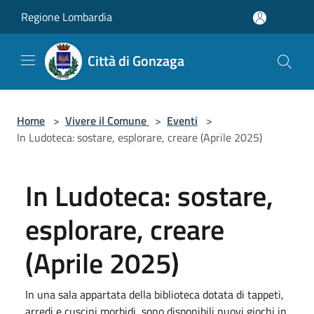
Salta al contenuto principale
Regione Lombardia
Città di Gonzaga
Home
>
Vivere il Comune
>
Eventi
>
In Ludoteca: sostare, esplorare, creare (Aprile 2025)
In Ludoteca: sostare,
esplorare, creare
(Aprile 2025)
In una sala appartata della biblioteca dotata di tappeti,
arredi e cuscini morbidi, sono disponibili nuovi giochi in