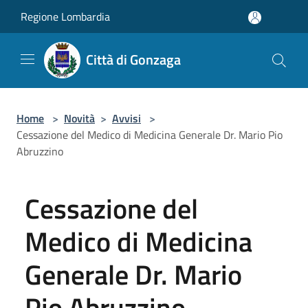
Salta al contenuto principale
Regione Lombardia
Città di Gonzaga
Home
>
Novità
>
Avvisi
>
Cessazione del Medico di Medicina Generale Dr. Mario Pio
Abruzzino
Cessazione del
Medico di Medicina
Generale Dr. Mario
Pio Abruzzino