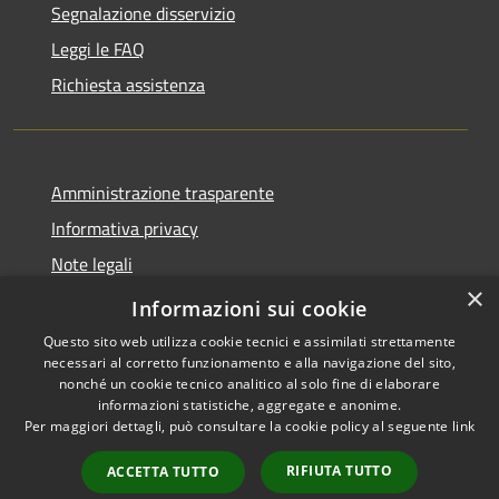
Segnalazione disservizio
Leggi le FAQ
Richiesta assistenza
Amministrazione trasparente
Informativa privacy
Note legali
×
Dichiarazione di accessibilità
Informazioni sui cookie
Questo sito web utilizza cookie tecnici e assimilati strettamente
necessari al corretto funzionamento e alla navigazione del sito,
nonché un cookie tecnico analitico al solo fine di elaborare
informazioni statistiche, aggregate e anonime.
RSS
Copyright © 2026 • Città di
Per maggiori dettagli, può consultare la cookie policy al seguente
link
Accessibilità
Gonzaga • Powered by
Privacy
Municipium
Accesso
•
RIFIUTA TUTTO
ACCETTA TUTTO
Cookie
redazione