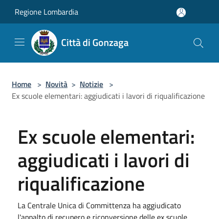
Salta al contenuto principale
Regione Lombardia
Città di Gonzaga
Home
>
Novità
>
Notizie
>
Ex scuole elementari: aggiudicati i lavori di riqualificazione
Ex scuole elementari:
aggiudicati i lavori di
riqualificazione
La Centrale Unica di Committenza ha aggiudicato
l'appalto di recupero e riconversione delle ex scuole