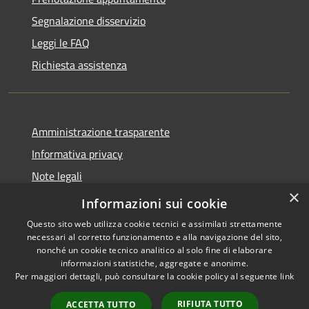
Segnalazione disservizio
Leggi le FAQ
Richiesta assistenza
Amministrazione trasparente
Informativa privacy
Note legali
×
Dichiarazione di accessibilità
Informazioni sui cookie
Questo sito web utilizza cookie tecnici e assimilati strettamente
necessari al corretto funzionamento e alla navigazione del sito,
nonché un cookie tecnico analitico al solo fine di elaborare
informazioni statistiche, aggregate e anonime.
RSS
Copyright © 2026 • Città di
Per maggiori dettagli, può consultare la cookie policy al seguente
link
Accessibilità
Gonzaga • Powered by
Privacy
Municipium
Accesso
•
RIFIUTA TUTTO
ACCETTA TUTTO