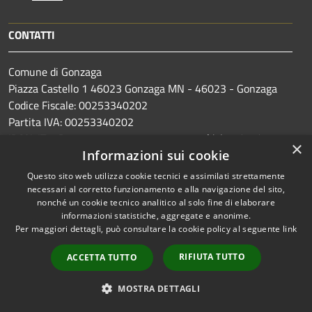
CONTATTI
Comune di Gonzaga
Piazza Castello 1 46023 Gonzaga MN - 46023 - Gonzaga
Codice Fiscale: 00253340202
Partita IVA: 00253340202
IBAN: IT50R0503458011000000002336 (dal 01/01/2025
×
al 31/12/2029)
Informazioni sui cookie
Questo sito web utilizza cookie tecnici e assimilati strettamente
PEC:
gonzaga.mn@legalmail.it
necessari al corretto funzionamento e alla navigazione del sito,
nonché un cookie tecnico analitico al solo fine di elaborare
Centralino Unico:
0376 526311
informazioni statistiche, aggregate e anonime.
MAIL:
info@comune.gonzaga.mn.it
Per maggiori dettagli, può consultare la cookie policy al seguente
link
Codice Univoco: UFA90C
RIFIUTA TUTTO
ACCETTA TUTTO
Codice IPA: c_e089
Fatturazione elettronica
MOSTRA DETTAGLI