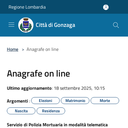
Salta al contenuto principale
Regione Lombardia
Città di Gonzaga
Home
>
Anagrafe on line
Anagrafe on line
Ultimo aggiornamento
: 18 settembre 2025, 10:15
Argomenti
:
Elezioni
Matrimonio
Morte
Nascita
Residenza
Servizio di Polizia Mortuaria in modalità telematica