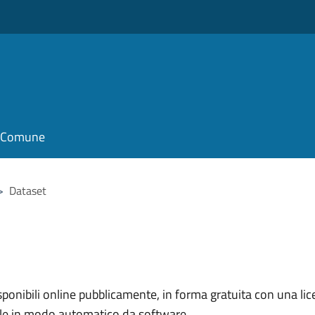
il Comune
>
Dataset
nibili online pubblicamente, in forma gratuita con una lice
ile in modo automatico da software.