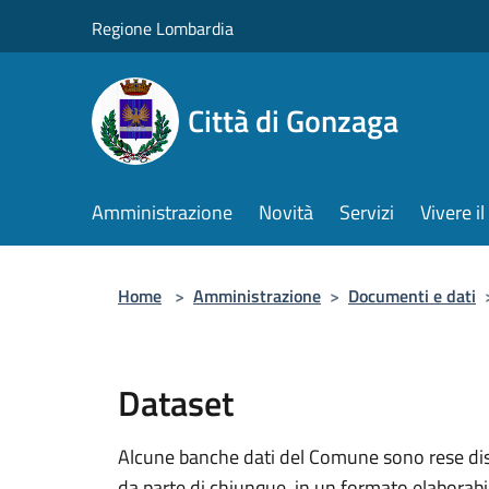
Salta al contenuto principale
Regione Lombardia
Città di Gonzaga
Amministrazione
Novità
Servizi
Vivere 
Home
>
Amministrazione
>
Documenti e dati
Dataset
Alcune banche dati del Comune sono rese dispo
da parte di chiunque, in un formato elaborab