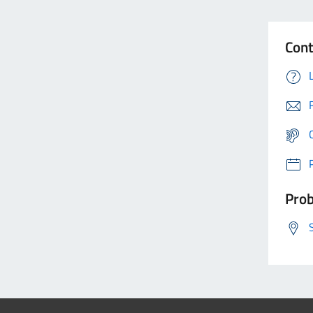
Cont
Prob