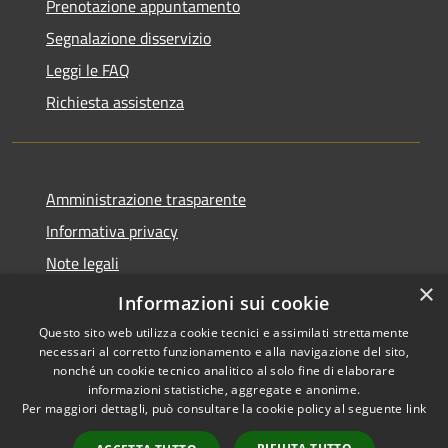
Prenotazione appuntamento
Segnalazione disservizio
Leggi le FAQ
Richiesta assistenza
Amministrazione trasparente
Informativa privacy
Note legali
×
Dichiarazione di accessibilità
Informazioni sui cookie
Questo sito web utilizza cookie tecnici e assimilati strettamente
necessari al corretto funzionamento e alla navigazione del sito,
nonché un cookie tecnico analitico al solo fine di elaborare
informazioni statistiche, aggregate e anonime.
RSS
Copyright © 2026 • Città di
Per maggiori dettagli, può consultare la cookie policy al seguente
link
Accessibilità
Gonzaga • Powered by
Privacy
Municipium
Accesso
•