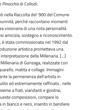
 e
Pinocchio
di Collodi.
enti nella Raccolta del '900 del Comune
omunnità, perché raccontano momenti
orza visionaria di una nota personalità
hesi amicizia, sostegno e riconoscimento.
, è stata commissionata nel 1992 dal
produzione artistica prometteva una
terpretazione della Millenaria. [...]
a Millenaria di Gonzaga, realizzate con
uarello, matita e collage. Immagini
ante la permenenza dell'artista in
ulito ed estremamente raffinato , nelle
sieme a frati, viandanti e giostrai,
i queste composizioni, compare lo
in bianco e nero, inserito in bandiere