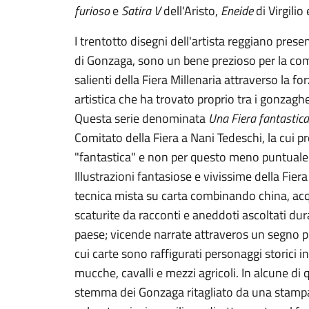
furioso
e
Satira V
dell'Aristo,
Eneide
di Virgilio
I trentotto disegni dell'artista reggiano pres
di Gonzaga, sono un bene prezioso per la c
salienti della Fiera Millenaria attraverso la f
artistica che ha trovato proprio tra i gonzag
Questa serie denominata
Una Fiera fantastica
Comitato della Fiera a Nani Tedeschi, la cui 
"fantastica" e non per questo meno puntuale in
Illustrazioni fantasiose e vivissime della Fier
tecnica mista su carta combinando china, acq
scaturite da racconti e aneddoti ascoltati dur
paese; vicende narrate attraveros un segno p
cui carte sono raffigurati personaggi storici in
mucche, cavalli e mezzi agricoli. In alcune d
stemma dei Gonzaga ritagliato da una stampa 