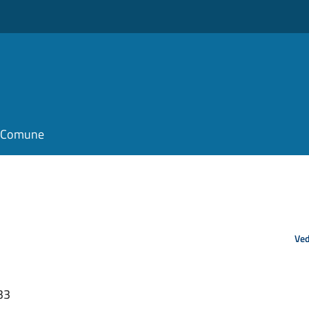
il Comune
Ved
33