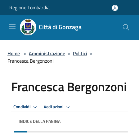
Salta al contenuto principale
Regione Lombardia
Città di Gonzaga
Home
>
Amministrazione
>
Politici
>
Francesca Bergonzoni
Francesca Bergonzoni
Condividi
Vedi azioni
INDICE DELLA PAGINA