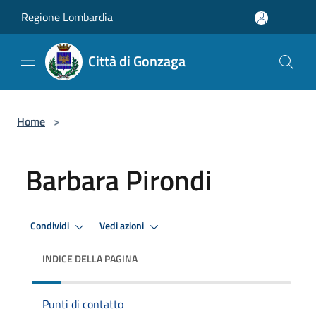
Salta al contenuto principale
Regione Lombardia
Città di Gonzaga
Home
>
Barbara Pirondi
Condividi
Vedi azioni
INDICE DELLA PAGINA
Punti di contatto