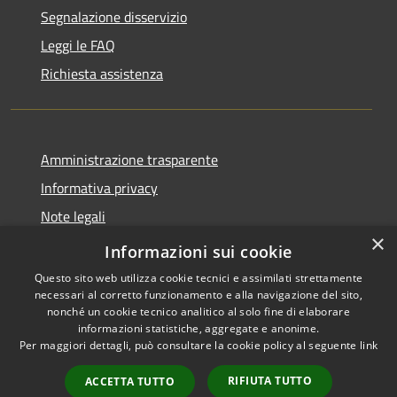
Segnalazione disservizio
Leggi le FAQ
Richiesta assistenza
Amministrazione trasparente
Informativa privacy
Note legali
×
Dichiarazione di accessibilità
Informazioni sui cookie
Questo sito web utilizza cookie tecnici e assimilati strettamente
necessari al corretto funzionamento e alla navigazione del sito,
nonché un cookie tecnico analitico al solo fine di elaborare
informazioni statistiche, aggregate e anonime.
RSS
Copyright © 2026 • Città di
Per maggiori dettagli, può consultare la cookie policy al seguente
link
Accessibilità
Gonzaga • Powered by
Privacy
Municipium
Accesso
•
RIFIUTA TUTTO
ACCETTA TUTTO