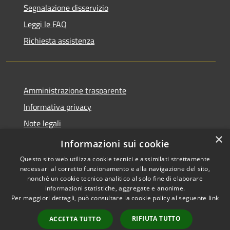
Segnalazione disservizio
Leggi le FAQ
Richiesta assistenza
Amministrazione trasparente
Informativa privacy
Note legali
×
Dichiarazione di accessibilità
Informazioni sui cookie
Questo sito web utilizza cookie tecnici e assimilati strettamente
necessari al corretto funzionamento e alla navigazione del sito,
nonché un cookie tecnico analitico al solo fine di elaborare
informazioni statistiche, aggregate e anonime.
RSS
Copyright © 2026 • Città di
Per maggiori dettagli, può consultare la cookie policy al seguente
link
Accessibilità
Gonzaga • Powered by
Privacy
Municipium
Accesso
•
RIFIUTA TUTTO
ACCETTA TUTTO
Cookie
redazione