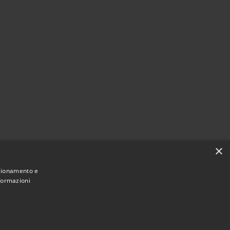
×
nzionamento e
nformazioni