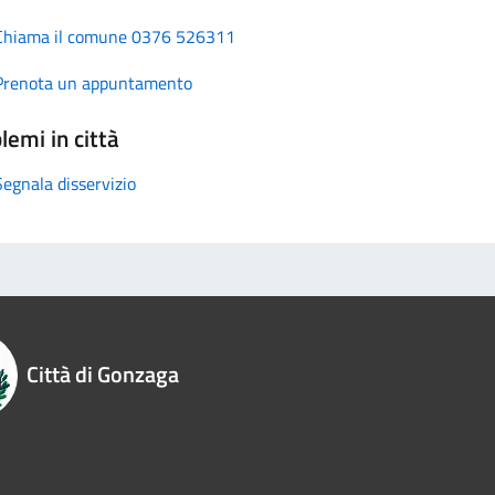
Chiama il comune 0376 526311
Prenota un appuntamento
lemi in città
Segnala disservizio
Città di Gonzaga