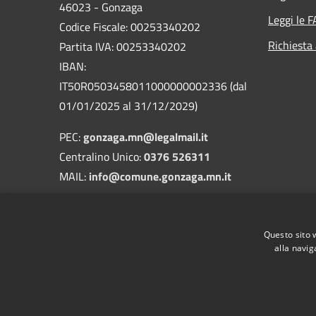
46023 - Gonzaga
Leggi le 
Codice Fiscale: 00253340202
Richiesta
Partita IVA: 00253340202
IBAN:
IT50R0503458011000000002336 (dal
01/01/2025 al 31/12/2029)
PEC:
gonzaga.mn@legalmail.it
Centralino Unico:
0376 526311
MAIL:
info@comune.gonzaga.mn.it
Codice Univoco: UFA90C
Codice IPA: c_e089
Questo sito 
Fatturazione elettronica
alla navig