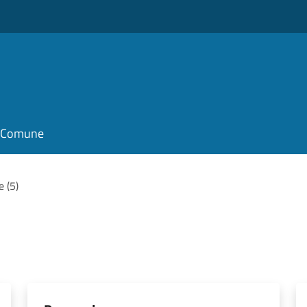
il Comune
e (5)