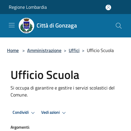
Salta al contenuto principale
Regione Lombardia
Città di Gonzaga
Home
>
Amministrazione
>
Uffici
>
Ufficio Scuola
Ufficio Scuola
Si occupa di garantire e gestire i servizi scolastici del
Comune.
Condividi
Vedi azioni
Argomenti: