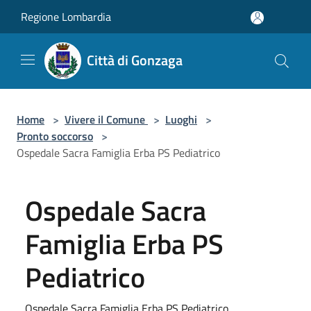
Salta al contenuto principale
Regione Lombardia
Città di Gonzaga
Home
>
Vivere il Comune
>
Luoghi
>
Pronto soccorso
>
Ospedale Sacra Famiglia Erba PS Pediatrico
Ospedale Sacra
Famiglia Erba PS
Pediatrico
Ospedale Sacra Famiglia Erba PS Pediatrico