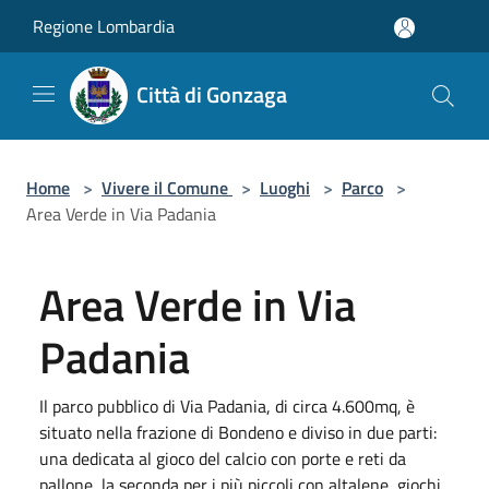
Salta al contenuto principale
Regione Lombardia
Città di Gonzaga
Home
>
Vivere il Comune
>
Luoghi
>
Parco
>
Area Verde in Via Padania
Area Verde in Via
Padania
Il parco pubblico di Via Padania, di circa 4.600mq, è
situato nella frazione di Bondeno e diviso in due parti:
una dedicata al gioco del calcio con porte e reti da
pallone, la seconda per i più piccoli con altalene, giochi