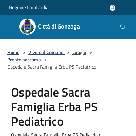
Salta al contenuto principale
Regione Lombardia
Città di Gonzaga
Home
>
Vivere il Comune
>
Luoghi
>
Pronto soccorso
>
Ospedale Sacra Famiglia Erba PS Pediatrico
Ospedale Sacra
Famiglia Erba PS
Pediatrico
Ospedale Sacra Famiglia Erba PS Pediatrico