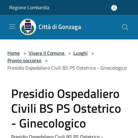
Salta al contenuto principale
Regione Lombardia
Città di Gonzaga
Home
>
Vivere il Comune
>
Luoghi
>
Pronto soccorso
>
Presidio Ospedaliero Civili BS PS Ostetrico - Ginecologico
Presidio Ospedaliero
Civili BS PS Ostetrico
- Ginecologico
Presidio Ospedaliero Civili BS PS Ostetrico -