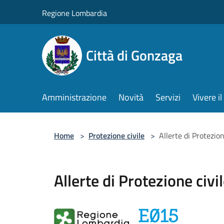
Salta al contenuto principale
Regione Lombardia
Città di Gonzaga
Amministrazione
Novità
Servizi
Vivere 
Home
>
Protezione civile
>
Allerte di Protezion
Allerte di Protezione civi