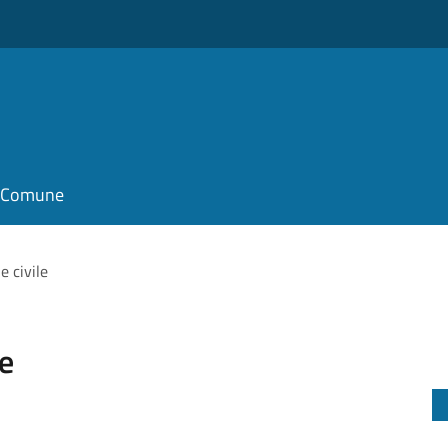
il Comune
e civile
le