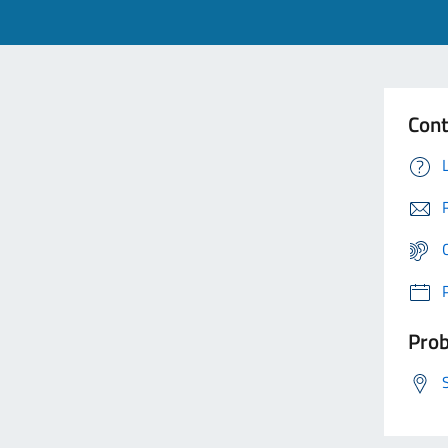
Cont
Prob