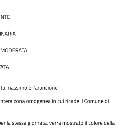
SENTE
DINARIA
tà MODERATA
VATA
lerta massimo è l’arancione
 all'intera zona omogenea in cui ricade il Comune di
à per la stessa giornata, verrà mostrato il colore della