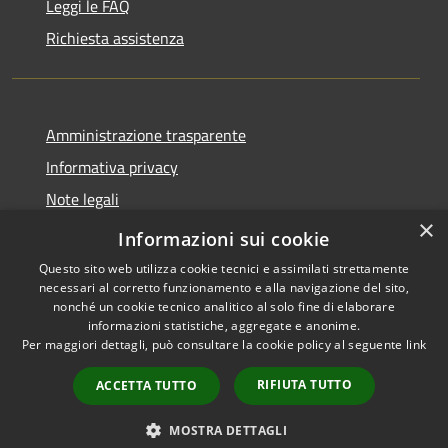
Leggi le FAQ
Richiesta assistenza
Amministrazione trasparente
Informativa privacy
Note legali
×
Dichiarazione di accessibilità
Informazioni sui cookie
Questo sito web utilizza cookie tecnici e assimilati strettamente
necessari al corretto funzionamento e alla navigazione del sito,
nonché un cookie tecnico analitico al solo fine di elaborare
informazioni statistiche, aggregate e anonime.
RSS
Copyright © 2026 • Città di
Per maggiori dettagli, può consultare la cookie policy al seguente
link
Accessibilità
Gonzaga • Powered by
Privacy
Municipium
Accesso
•
RIFIUTA TUTTO
ACCETTA TUTTO
Cookie
redazione
Mappa del sito
MOSTRA DETTAGLI