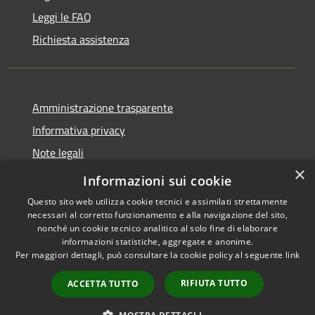
Leggi le FAQ
Richiesta assistenza
Amministrazione trasparente
Informativa privacy
Note legali
×
Dichiarazione di accessibilità
Informazioni sui cookie
Questo sito web utilizza cookie tecnici e assimilati strettamente
necessari al corretto funzionamento e alla navigazione del sito,
nonché un cookie tecnico analitico al solo fine di elaborare
informazioni statistiche, aggregate e anonime.
RSS
Copyright © 2026 • Città di
Per maggiori dettagli, può consultare la cookie policy al seguente
link
Accessibilità
Gonzaga • Powered by
Privacy
Municipium
Accesso
•
RIFIUTA TUTTO
ACCETTA TUTTO
Cookie
redazione
Mappa del sito