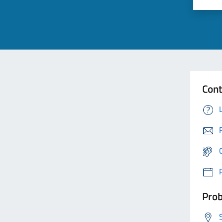
Cont
Prob