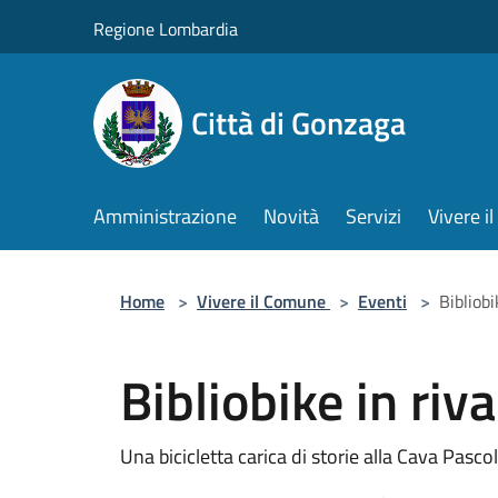
Salta al contenuto principale
Regione Lombardia
Città di Gonzaga
Amministrazione
Novità
Servizi
Vivere 
Home
>
Vivere il Comune
>
Eventi
>
Bibliobi
Bibliobike in riva
Una bicicletta carica di storie alla Cava Pasco