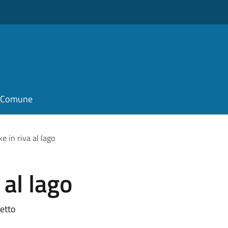
il Comune
ke in riva al lago
 al lago
letto