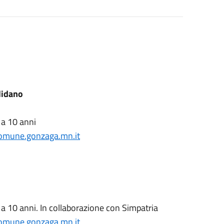
lidano
 a 10 anni
comune.gonzaga.mn.
it
 a 10 anni. In collaborazione con Simpatria
comune.gonzaga.mn.
it