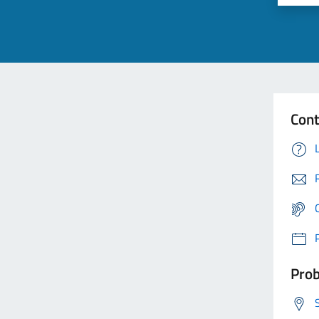
Cont
Prob