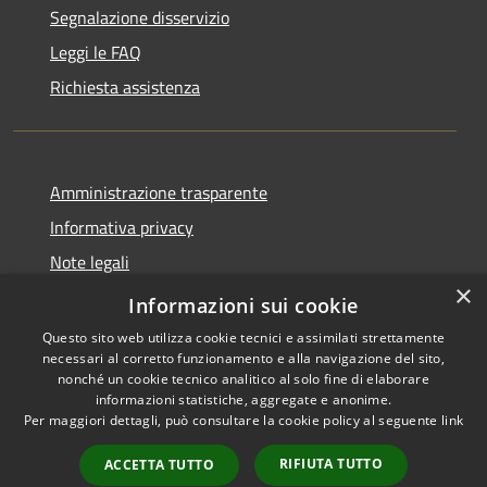
Segnalazione disservizio
Leggi le FAQ
Richiesta assistenza
Amministrazione trasparente
Informativa privacy
Note legali
×
Dichiarazione di accessibilità
Informazioni sui cookie
Questo sito web utilizza cookie tecnici e assimilati strettamente
necessari al corretto funzionamento e alla navigazione del sito,
nonché un cookie tecnico analitico al solo fine di elaborare
informazioni statistiche, aggregate e anonime.
RSS
Copyright © 2026 • Città di
Per maggiori dettagli, può consultare la cookie policy al seguente
link
Accessibilità
Gonzaga • Powered by
Privacy
Municipium
Accesso
•
RIFIUTA TUTTO
ACCETTA TUTTO
Cookie
redazione