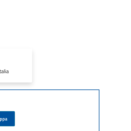
talia
appa