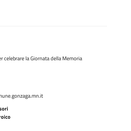
r celebrare la Giornata della Memoria
omune.gonzaga.mn.it
sori
roico