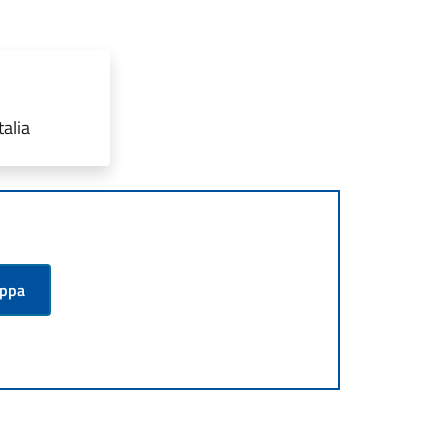
talia
appa