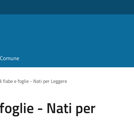
il Comune
i fiabe e foglie - Nati per Leggere
foglie - Nati per