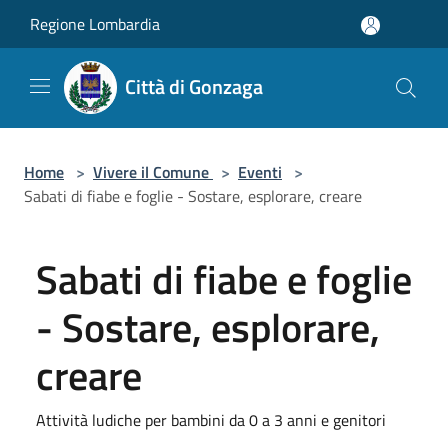
Salta al contenuto principale
Regione Lombardia
Città di Gonzaga
Home
>
Vivere il Comune
>
Eventi
>
Sabati di fiabe e foglie - Sostare, esplorare, creare
Sabati di fiabe e foglie
- Sostare, esplorare,
creare
Attività ludiche per bambini da 0 a 3 anni e genitori