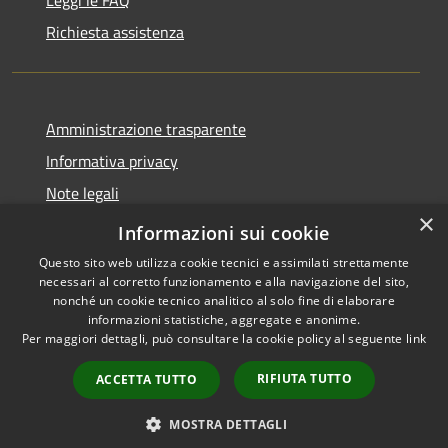
Richiesta assistenza
Amministrazione trasparente
Informativa privacy
Note legali
×
Dichiarazione di accessibilità
Informazioni sui cookie
Questo sito web utilizza cookie tecnici e assimilati strettamente
necessari al corretto funzionamento e alla navigazione del sito,
nonché un cookie tecnico analitico al solo fine di elaborare
informazioni statistiche, aggregate e anonime.
RSS
Copyright © 2026 • Città di
Per maggiori dettagli, può consultare la cookie policy al seguente
link
Accessibilità
Gonzaga • Powered by
Privacy
Municipium
Accesso
•
RIFIUTA TUTTO
ACCETTA TUTTO
Cookie
redazione
Mappa del sito
MOSTRA DETTAGLI