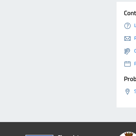
Cont
Prob