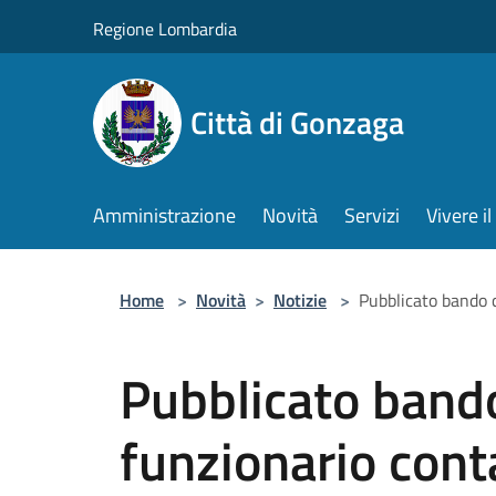
Salta al contenuto principale
Regione Lombardia
Città di Gonzaga
Amministrazione
Novità
Servizi
Vivere 
Home
>
Novità
>
Notizie
>
Pubblicato bando 
Pubblicato band
funzionario cont