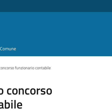
il Comune
concorso funzionario contabile
o concorso
abile