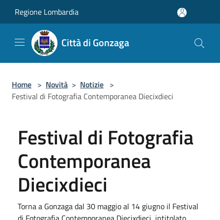
Salta al contenuto principale
Regione Lombardia
Città di Gonzaga
Home
>
Novità
>
Notizie
>
Festival di Fotografia Contemporanea Diecixdieci
Festival di Fotografia
Contemporanea
Diecixdieci
Torna a Gonzaga dal 30 maggio al 14 giugno il Festival
di Fotografia Contemporanea Diecixdieci, intitolato