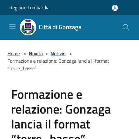
Salta al contenuto principale
Regione Lombardia
Città di Gonzaga
Home
>
Novità
>
Notizie
>
Formazione e relazione: Gonzaga lancia il format
“terre_basse”
Formazione e
relazione: Gonzaga
lancia il format
“terre_basse”