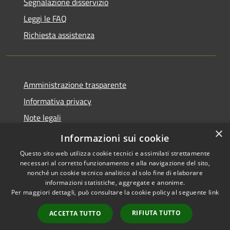
Segnalazione disservizio
Leggi le FAQ
Richiesta assistenza
Amministrazione trasparente
Informativa privacy
Note legali
×
Dichiarazione di accessibilità
Informazioni sui cookie
Questo sito web utilizza cookie tecnici e assimilati strettamente
necessari al corretto funzionamento e alla navigazione del sito,
nonché un cookie tecnico analitico al solo fine di elaborare
informazioni statistiche, aggregate e anonime.
RSS
Copyright © 2026 • Città di
Per maggiori dettagli, può consultare la cookie policy al seguente
link
Accessibilità
Gonzaga • Powered by
Privacy
Municipium
Accesso
•
RIFIUTA TUTTO
ACCETTA TUTTO
Cookie
redazione