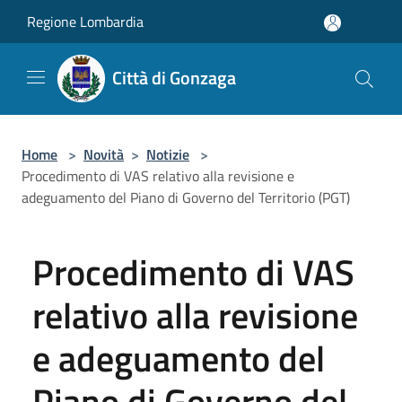
Salta al contenuto principale
Regione Lombardia
Città di Gonzaga
Home
>
Novità
>
Notizie
>
Procedimento di VAS relativo alla revisione e
adeguamento del Piano di Governo del Territorio (PGT)
Procedimento di VAS
relativo alla revisione
e adeguamento del
Piano di Governo del