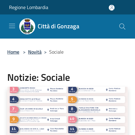
Salta al contenuto principale
Regione Lombardia
Città di Gonzaga
Home
>
Novità
>
Sociale
Notizie: Sociale