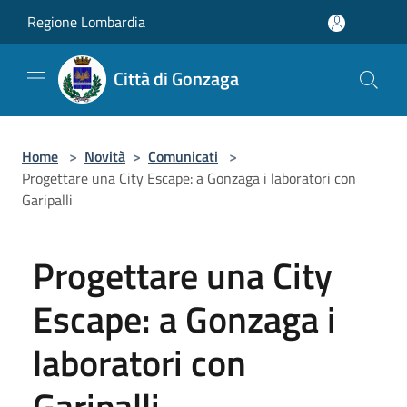
Salta al contenuto principale
Regione Lombardia
Città di Gonzaga
Home
>
Novità
>
Comunicati
>
Progettare una City Escape: a Gonzaga i laboratori con
Garipalli
Progettare una City
Escape: a Gonzaga i
laboratori con
Garipalli