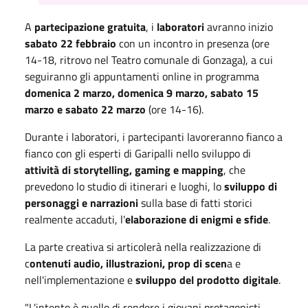
A
partecipazione gratuita
, i
laboratori
avranno inizio
sabato 22 febbraio
con un incontro in presenza (ore
14-18, ritrovo nel Teatro comunale di Gonzaga), a cui
seguiranno gli appuntamenti online in programma
domenica 2 marzo, domenica 9 marzo, sabato 15
marzo e sabato 22 marzo
(ore 14-16).
Durante i laboratori, i partecipanti lavoreranno fianco a
fianco con gli esperti di Garipalli nello sviluppo di
attività di storytelling, gaming e mapping
, che
prevedono lo studio di itinerari e luoghi, lo
sviluppo di
personaggi e narrazioni
sulla base di fatti storici
realmente accaduti, l'
elaborazione di enigmi e sfide
.
La parte creativa si articolerà nella realizzazione di
c
ontenuti audio, illustrazioni, prop di scen
a e
nell'implementazione e
sviluppo del prodotto digitale
.
"L'intento è quello di rendere i giovani protagonisti