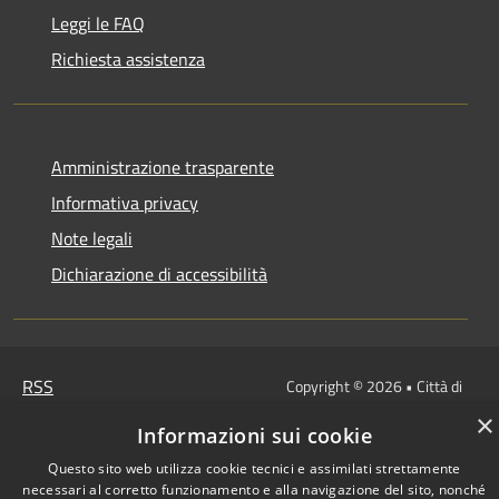
Leggi le FAQ
Richiesta assistenza
Amministrazione trasparente
Informativa privacy
Note legali
Dichiarazione di accessibilità
RSS
Copyright © 2026 • Città di
Accessibilità
Gonzaga • Powered by
×
Informazioni sui cookie
Privacy
Municipium
Accesso
•
Cookie
redazione
Questo sito web utilizza cookie tecnici e assimilati strettamente
necessari al corretto funzionamento e alla navigazione del sito, nonché
Mappa del sito