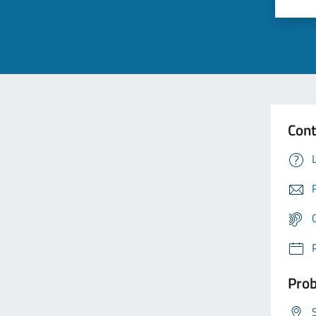
Cont
Prob